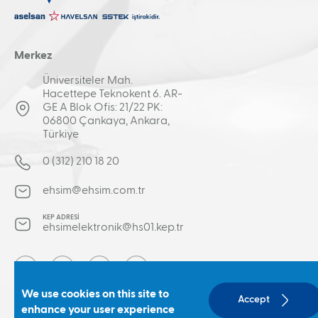
Merkez
Üniversiteler Mah.
Hacettepe Teknokent 6. AR-
GE A Blok Ofis: 21/22 PK:
06800 Çankaya, Ankara,
Türkiye
0 (312) 210 18 20
ehsim@ehsim.com.tr
KEP ADRESİ
ehsimelektronik@hs01.kep.tr
Social
We use cookies on this site to
Accept
enhance your user experience
EHSİM Elektronik Harp Sistemleri © 2026 Tüm hakları