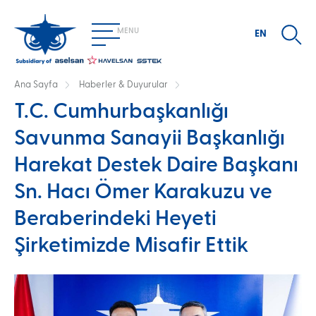
Ana
içeriğe
MENU
atla
EN
Ana Sayfa
Haberler & Duyurular
KURUMSAL
T.C. Cumhurbaşkanlığı
Sayfa
Hakkımızda
Vizyon ve Misyonumuz
Yönetim
Savunma Sanayii Başkanlığı
Haber & Duyurular
KVKK
Kalite Politikamız
İletişim
yolu
Harekat Destek Daire Başkanı
FAALİYET ALANLARI
Sn. Hacı Ömer Karakuzu ve
Elektronik Harp Sistemleri
Radar Sistemleri
Test ve Simülasyon Sistemleri
Beraberindeki Heyeti
ÜRÜNLERIMIZ
Şirketimizde Misafir Ettik
RF Aktif Sarf Edilebilir Sahte Hedef (SİS)
Karşı Tedbir Salma Sistemi (KTSS)
Platforma Entegre Karıştırma Çözümü (JINN)