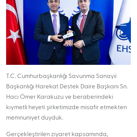
Taşınabilir RF Simülatörü (PRFS)
Radar Simülatör Sistemi (RASSİM)
Pasif Bileşik Algılama Sistemi (PCL)
KARİYER
İnsan Kaynakları Politikası
İşe Alım Sürecimiz
Aday Mühendis Programı
Gelecek Sensin Staj Programı
MEDYA
T.C. Cumhurbaşkanlığı Savunma Sanayii
Kurumsal Kimlik
Ürün Broşürleri
Başkanlığı Harekat Destek Daire Başkanı Sn.
Hacı Ömer Karakuzu ve beraberindeki
kıymetli heyeti şirketimizde misafir etmekten
memnuniyet duyduk.
Gerçekleştirilen ziyaret kapsamında,