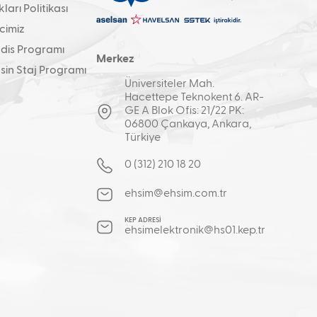
arı Politikası
cimiz
is Programı
Merkez
in Staj Programı
Üniversiteler Mah.
Hacettepe Teknokent 6. AR-
GE A Blok Ofis: 21/22 PK:
06800 Çankaya, Ankara,
Türkiye
0 (312) 210 18 20
ehsim@ehsim.com.tr
KEP ADRESİ
ehsimelektronik@hs01.kep.tr