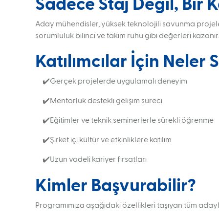
Sadece Staj Değil, Bir 
Aday mühendisler, yüksek teknolojili savunma projele
sorumluluk bilinci ve takım ruhu gibi değerleri kazanır
Katılımcılar İçin Neler
✔️Gerçek projelerde uygulamalı deneyim
✔️Mentorluk destekli gelişim süreci
Ara
✔️Eğitimler ve teknik seminerlerle sürekli öğrenme
✔️Şirket içi kültür ve etkinliklere katılım
✔️Uzun vadeli kariyer fırsatları
Kimler Başvurabilir?
Programımıza aşağıdaki özellikleri taşıyan tüm adayl