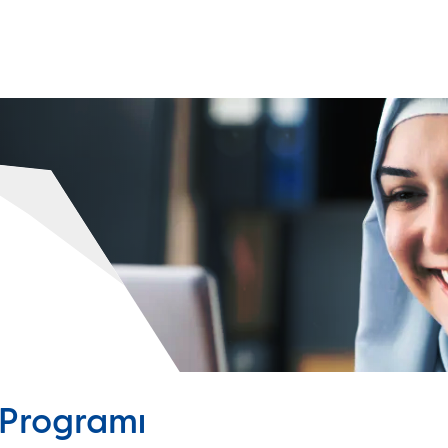
I
ÜRÜNLERIMIZ
K
mleri
RF Aktif Sarf Edilebilir Sahte Hedef (SİS)
İn
Karşı Tedbir Salma Sistemi (KTSS)
İş
istemleri
Platforma Entegre Karıştırma Çözümü (JINN)
A
Taşınabilir RF Simülatörü (PRFS)
G
Radar Simülatör Sistemi (RASSİM)
Pasif Bileşik Algılama Sistemi (PCL)
Programı