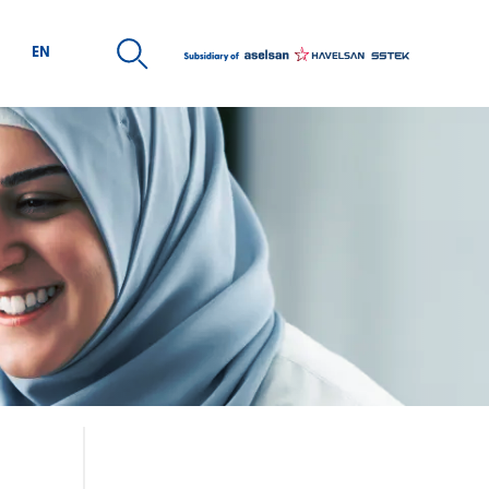
EN
ARİYER
MEDYA
san Kaynakları Politikası
Kurumsal Kimlik
e Alım Sürecimiz
Ürün Broşürleri
day Mühendis Programı
elecek Sensin Staj Programı