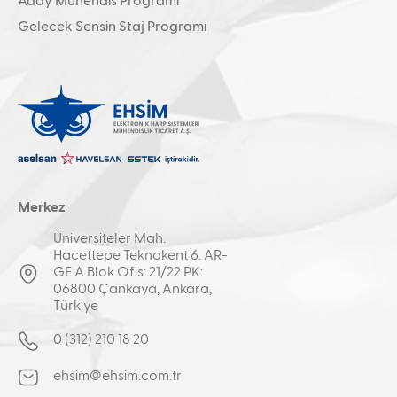
Aday Mühendis Programı
Gelecek Sensin Staj Programı
Merkez
Üniversiteler Mah.
Hacettepe Teknokent 6. AR-
GE A Blok Ofis: 21/22 PK:
06800 Çankaya, Ankara,
Türkiye
0 (312) 210 18 20
ehsim@ehsim.com.tr