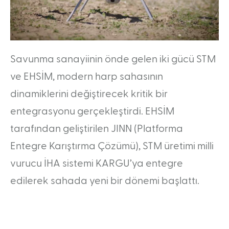
Taşınabilir RF Simülatörü (PRFS)
Radar Simülatör Sistemi (RASSİM)
Pasif Bileşik Algılama Sistemi (PCL)
Savunma sanayiinin önde gelen iki gücü STM
KARİYER
ve EHSİM, modern harp sahasının
İnsan Kaynakları Politikası
İşe Alım Sürecimiz
dinamiklerini değiştirecek kritik bir
Aday Mühendis Programı
Gelecek Sensin Staj Programı
entegrasyonu gerçekleştirdi. EHSİM
MEDYA
tarafından geliştirilen JINN (Platforma
Kurumsal Kimlik
Ürün Broşürleri
Entegre Karıştırma Çözümü), STM üretimi milli
vurucu İHA sistemi KARGU’ya entegre
edilerek sahada yeni bir dönemi başlattı.