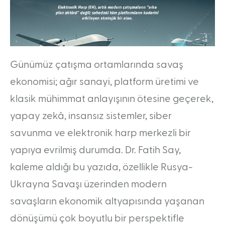
Taşınabilir RF Simülatörü (PRFS)
Radar Simülatör Sistemi (RASSİM)
Pasif Bileşik Algılama Sistemi (PCL)
Günümüz çatışma ortamlarında savaş
KARİYER
İnsan Kaynakları Politikası
İşe Alım Sürecimiz
ekonomisi; ağır sanayi, platform üretimi ve
Aday Mühendis Programı
Gelecek Sensin Staj Programı
klasik mühimmat anlayışının ötesine geçerek,
yapay zekâ, insansız sistemler, siber
MEDYA
savunma ve elektronik harp merkezli bir
Kurumsal Kimlik
Ürün Broşürleri
yapıya evrilmiş durumda. Dr. Fatih Say,
kaleme aldığı bu yazıda, özellikle Rusya-
Ukrayna Savaşı üzerinden modern
savaşların ekonomik altyapısında yaşanan
dönüşümü çok boyutlu bir perspektifle