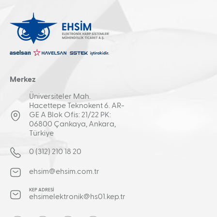
Merkez
Üniversiteler Mah.
Hacettepe Teknokent 6. AR-
GE A Blok Ofis: 21/22 PK:
06800 Çankaya, Ankara,
Türkiye
0 (312) 210 18 20
ehsim@ehsim.com.tr
KEP ADRESİ
ehsimelektronik@hs01.kep.tr