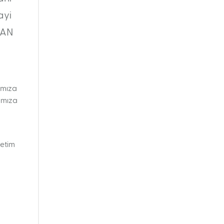
ayi
SAN
ımıza
rımıza
retim