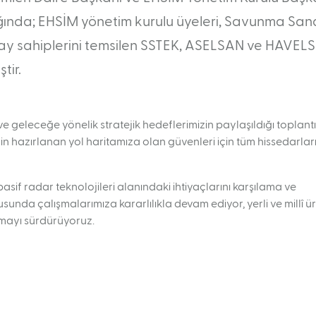
ında; EHSİM yönetim kurulu üyeleri, Savunma San
e pay sahiplerini temsilen SSTEK, ASELSAN ve HAVEL
tir.
 ve geleceğe yönelik stratejik hedeflerimizin paylaşıldığı toplant
 için hazırlanan yol haritamıza olan güvenleri için tüm hissedarla
asif radar teknolojileri alanındaki ihtiyaçlarını karşılama ve
unda çalışmalarımıza kararlılıkla devam ediyor, yerli ve millî ü
amayı sürdürüyoruz.