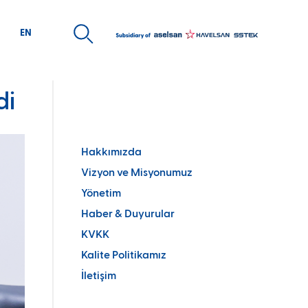
EN
di
ARİYER
MEDYA
san Kaynakları Politikası
Kurumsal Kimlik
e Alım Sürecimiz
Ürün Broşürleri
Hakkımızda
day Mühendis Programı
Kurumsal
Vizyon ve Misyonumuz
elecek Sensin Staj Programı
Yönetim
Haber & Duyurular
KVKK
Kalite Politikamız
İletişim